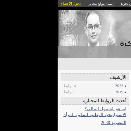
 نحن؟
إنشاء موقع مجاني
دخول الأعضاء
الأرشيف
◂ 2023
14 رابط
◂ 2019
7 رابط
أحدث الروابط المختارة
ايه هو الشمول المالي؟
الاستراتيجية الوطنية لتمكين المرأة
المصرية 2030