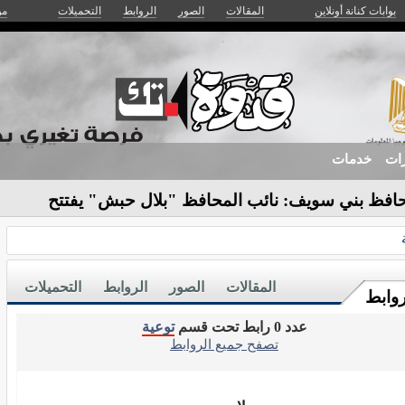
بوابات كنانة أونلاين
المقالات
الصور
الروابط
التحميلات
من
زات
خدمات
افظ بني سويف: نائب المحافظ "بلال حبش" يفتتح
ية بمبادرة_
المقالات
الصور
الروابط
التحميلات
روابط
عدد 0 رابط تحت قسم
توعية
تصفح جميع الروابط