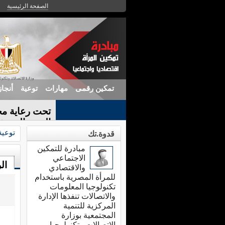
الصفحة الرئيسية
تمكين رقمى
مهارات
توعية
أنجا
تحت رعاية مح
الندوة التعريف
توعية
قدوة.تك
مبادرة للتمكين
الاجتماعي
ال
والاقتصادي
للمرأة المصرية باستخدام
تكنولوجيا المعلومات
والاتصالات تنفذها الإدارة
المركزية للتنمية
المجتمعية بوزارة
الاتصالات وتكنولوجيا