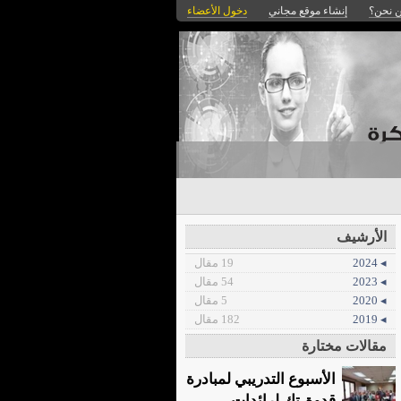
 نحن؟
إنشاء موقع مجاني
دخول الأعضاء
الأرشيف
◂ 2024
19 مقال
◂ 2023
54 مقال
◂ 2020
5 مقال
◂ 2019
182 مقال
مقالات مختارة
الأسبوع التدريبي لمبادرة
قدوة-تك لرائدات