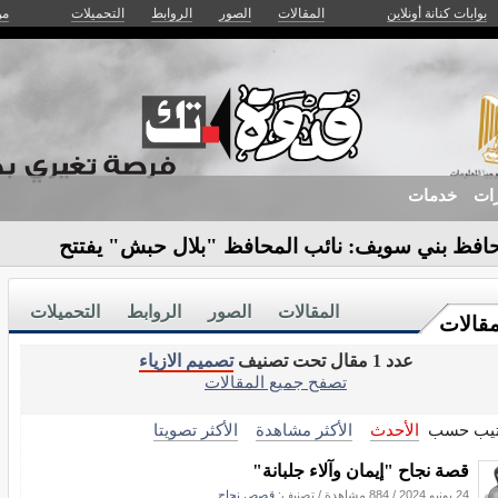
بوابات كنانة أونلاين
المقالات
الصور
الروابط
التحميلات
من
زات
خدمات
افظ بني سويف: نائب المحافظ "بلال حبش" يفتتح
ية بمبادرة_
المقالات
الصور
الروابط
التحميلات
مقالات
عدد 1 مقال تحت تصنيف
تصميم الازياء
تصفح جميع المقالات
تيب حسب
الأحدث
الأكثر مشاهدة
الأكثر تصويتا
قصة نجاح "إيمان وآلاء جلبانة"
24 يونيو 2024
/
884 مشاهدة
/ تصنيف:
قصص نجاح