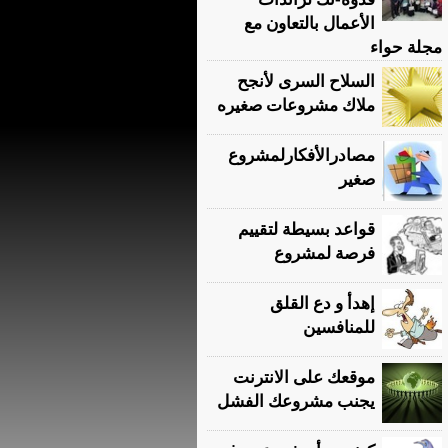
الأعمال بالتعاون مع
مجلة حواء
السلاح السرى لأنجح
ملاك مشروعات صغيره
مصادرالأفكارلمشروع
صغير
قواعد بسيطة لتقييم
فرصة لمشروع
إهدأ و دع القلق
للمنافسين
موقعك على الانترنت
يجنب مشروعك الفشل