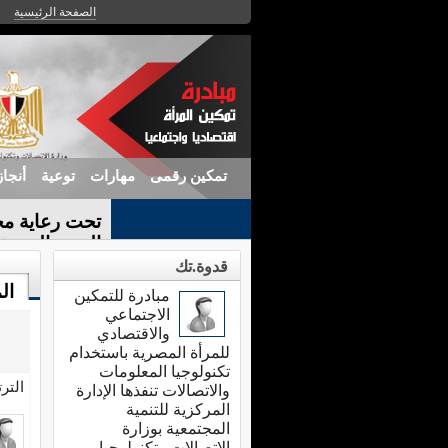
الصفحة الرئيسية
تمكين رقمى
مهارات
توعية
أنجا
تحت رعاية مح
الندوة التعريف
قدوة.تك
ال
مبادرة للتمكين
الاجتماعي
والاقتصادي
للمرأة المصرية باستخدام
تكنولوجيا المعلومات
التر
والاتصالات تنفذها الإدارة
المركزية للتنمية
المجتمعية بوزارة
الاتصالات وتكنولوجيا