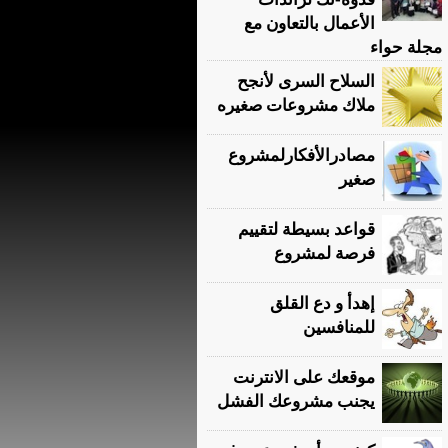
الأعمال بالتعاون مع
مجلة حواء
السلاح السرى لأنجح
ملاك مشروعات صغيره
مصادرالأفكارلمشروع
صغير
قواعد بسيطة لتقييم
فرصة لمشروع
إهدأ و دع القلق
للمنافسين
موقعك على الانترنت
يجنب مشروعك الفشل