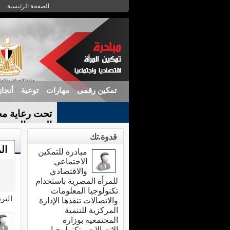
الصفحة الرئيسية
تمكين رقمى
مهارات
توعية
أنجا
تحت رعاية مح
الندوة التعريف
قدوة.تك
ال
مبادرة للتمكين
الاجتماعي
والاقتصادي
للمرأة المصرية باستخدام
تكنولوجيا المعلومات
التر
والاتصالات تنفذها الإدارة
المركزية للتنمية
المجتمعية بوزارة
الاتصالات وتكنولوجيا