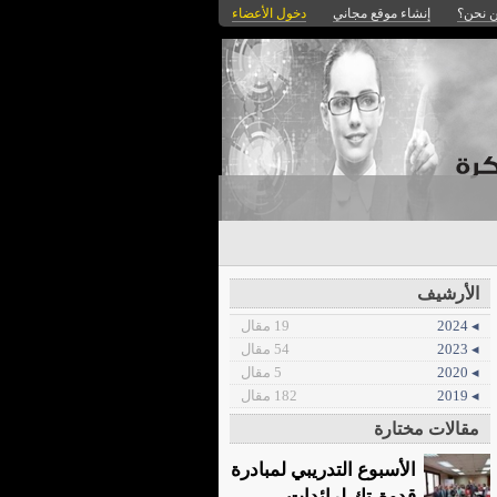
 نحن؟
إنشاء موقع مجاني
دخول الأعضاء
الأرشيف
◂ 2024
19 مقال
◂ 2023
54 مقال
◂ 2020
5 مقال
◂ 2019
182 مقال
مقالات مختارة
الأسبوع التدريبي لمبادرة
قدوة-تك لرائدات