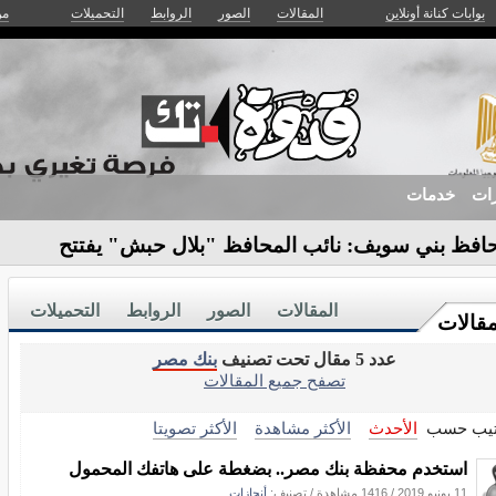
بوابات كنانة أونلاين
المقالات
الصور
الروابط
التحميلات
من
زات
خدمات
افظ بني سويف: نائب المحافظ "بلال حبش" يفتتح
ية بمبادرة -
المقالات
الصور
الروابط
التحميلات
مقالات
عدد 5 مقال تحت تصنيف
بنك مصر
تصفح جميع المقالات
تيب حسب
الأحدث
الأكثر مشاهدة
الأكثر تصويتا
استخدم محفظة بنك مصر.. بضغطة على هاتفك المحمول
11 يونيو 2019
/
1416 مشاهدة
/ تصنيف:
أنجازات