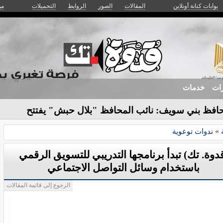
بوابات كنانة أونلاين
المقالات
الصور
الروابط
التحميلات
من
زات
خدمات
افظ بني سويف: نائب المحافظ "بلال حبش" يفتتح
ية بمبادرة "قدو-
»
ندوات توعوية
دوة. تك) تبدأ برنامجها التدريبي للتسويق الرقمي
باستخدام وسائل التواصل الاجتماعي
الرجوع إلى قائمة المقالات