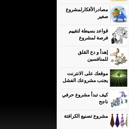
مصادرالأفكارلمشروع
صغير
قواعد بسيطة لتقييم
فرصة لمشروع
إهدأ و دع القلق
للمنافسين
موقعك على الانترنت
يجنب مشروعك الفشل
كيف تبدأ مشروع حرفي
ناجح
مشروع تصنيع الكرافتة