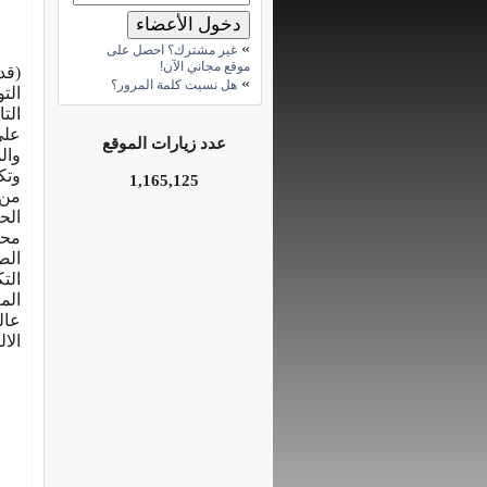
»
غير مشترك؟ احصل على
موقع مجاني الآن!
(قد
»
هل نسيت كلمة المرور؟
الت
الت
على
عدد زيارات الموقع
وال
1,165,125
من 
الح
محا
الص
الت
الم
عال
الال