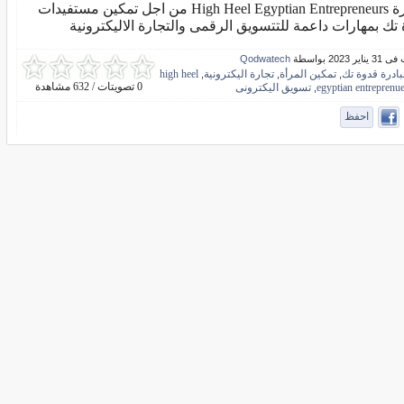
مبادرة High Heel Egyptian Entrepreneurs من اجل تمكين مستفيدات
تك بمهارات داعمة للتتسويق الرقمى والتجارة الاليكترونية
ر 2023 بواسطة
Qodwatech
بادرة قدوة تك
تمكين المرأة
تجارة اليكترونية
high heel
,
,
,
0 تصويتات / 632 مشاهدة
egyptian entreprenu
تسويق اليكترونى
,
احفظ