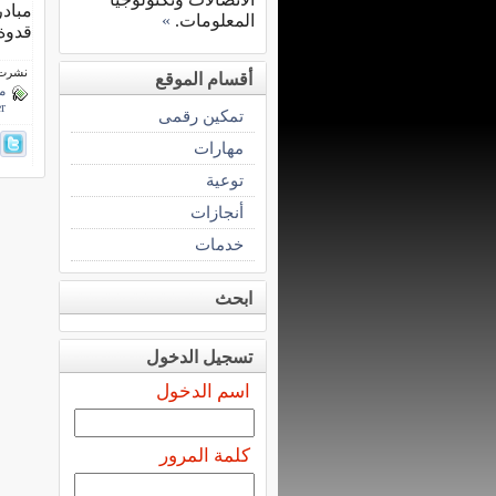
المعلومات.
»
قدوة 
نشرت فى 31 يناي
أقسام الموقع
م
er
تمكين رقمى
مهارات
توعية
أنجازات
خدمات
ابحث
تسجيل الدخول
اسم الدخول
كلمة المرور