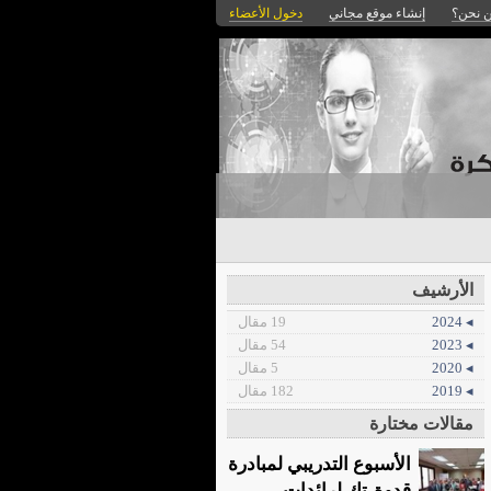
 نحن؟
إنشاء موقع مجاني
دخول الأعضاء
الأرشيف
◂ 2024
19 مقال
◂ 2023
54 مقال
◂ 2020
5 مقال
◂ 2019
182 مقال
مقالات مختارة
الأسبوع التدريبي لمبادرة
قدوة-تك لرائدات