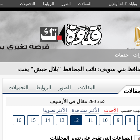
بوابات كنانة أونلاين
المقالات
الصور
الروابط
التحميلات
من
زات
خدمات
افظ بني سويف: نائب المحافظ "بلال حبش" يفتتح
المقالات
الصور
الروابط
التحميلات
مقالات
عدد 260 مقال فى الأرشيف
تيب حسب
الأحدث
الأكثر مشاهدة
الأكثر تصويتا
16
15
14
13
12
11
10
9
8
الصناعات التي تقوم على تدوير المخلفات