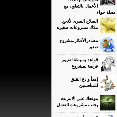
الأعمال بالتعاون مع
مجلة حواء
السلاح السرى لأنجح
ملاك مشروعات صغيره
مصادرالأفكارلمشروع
صغير
قواعد بسيطة لتقييم
فرصة لمشروع
إهدأ و دع القلق
للمنافسين
موقعك على الانترنت
يجنب مشروعك الفشل