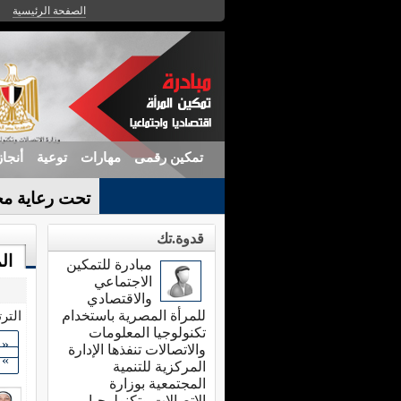
الصفحة الرئيسية
تمكين رقمى
مهارات
توعية
أنجا
تحت رعاية مح
الندو-
قدوة.تك
ال
مبادرة للتمكين
الاجتماعي
والاقتصادي
للمرأة المصرية باستخدام
التر
تكنولوجيا المعلومات
«
والاتصالات تنفذها الإدارة
»
المركزية للتنمية
المجتمعية بوزارة
الاتصالات وتكنولوجيا