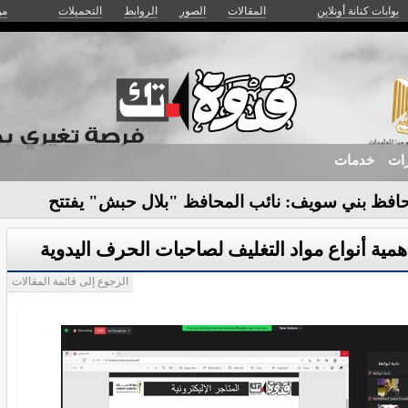
بوابات كنانة أونلاين
المقالات
الصور
الروابط
التحميلات
من
زات
خدمات
افظ بني سويف: نائب المحافظ "بلال حبش" يفتتح
ية بمبادرة "_
همية أنواع مواد التغليف لصاحبات الحرف اليدوية
الرجوع إلى قائمة المقالات