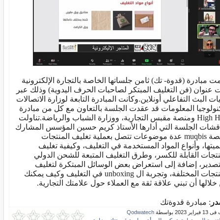
ت مبادرة (قدوة- تك) ثامن جلساتها الخاصة بالتجارة الإلكترونية
 عنوان (فن التغليف المبتكر لصاحبات الحرف اليدوية) وذلك عبر
يات البث التفاعلي أونلاين.وكانت المبادرة التابعة لوزارة الاتصالات
نولوجيا المعلومات قد عقدت الجلسة بالتعاون مع كل من مبادرة
High Heel ومنصة مقبس التجارية، ووزارة الشباب والرياضة.تناولت
قشات الجلسة التي أدارها الأستاذ كريم حسين المؤسس المشارك
لمنصة muqbis عدة موضوعات تتصل بعملية تغليف المنتجات
ميتها، وأنواع المواد المستخدمة في التغليف، وكيفية تغليف
نتجات القابلة للكسر، وطرق التغليف المتبعة للشحن الدولي
تصدير، إضافة إلى استعراض بعض الوسائل المبتكرة لتغليف
المنتجات المختلفة، وتجربة ال unboxing في التغليف وكيف يمكنك
خلالها أن تبني علاقة ثقة مع العملاء حول علامتك التجارية.
در
: مبادرة قدوةتك
ير 2023 بواسطة
Qodwatech