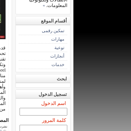
المعلومات.
»
أقسام الموقع
تمكين رقمى
مهارات
توعية
قدم
تحت
أنجازات
تقن
خدمات
وتك
منا
ابحث
وأه
الم
تسجيل الدخول
وال
اسم الدخول
من 
كلمة المرور
المص
نشرت فى 13 فبرا