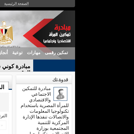
الصفحة الرئيسية
تمكين رقمى
مهارات
توعية
أنجا
مبادرة كوني س
الرقمي
قدوة.تك
ال
مبادرة للتمكين
الاجتماعي
والاقتصادي
للمرأة المصرية باستخدام
تكنولوجيا المعلومات
التر
والاتصالات تنفذها الإدارة
المركزية للتنمية
«
المجتمعية بوزارة
الاتصالات وتكنولوجيا