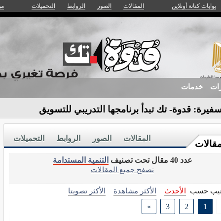
بوابات كنانة أونلاين
المقالات
الصور
الروابط
التحميلات
من
زات
خدمات
فيرة: قدوة- تك تبدأ برنامجها التدريبي للتسويق
المقالات
الصور
الروابط
التحميلات
مقالات
عدد 40 مقال تحت تصنيف
التنمية المستدامة
تصفح جميع المقالات
تيب حسب
الأحدث
الأكثر مشاهدة
الأكثر تصويتا
»
3
2
1