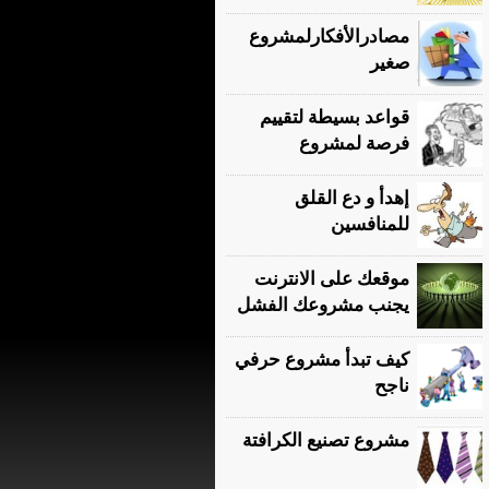
مصادرالأفكارلمشروع
صغير
قواعد بسيطة لتقييم
فرصة لمشروع
إهدأ و دع القلق
للمنافسين
موقعك على الانترنت
يجنب مشروعك الفشل
كيف تبدأ مشروع حرفي
ناجح
مشروع تصنيع الكرافتة