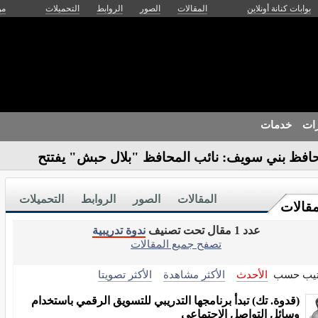
بوابات كنانة أونلاين
المقالات
الصور
الروابط
التحميلات
من
زات
خدمات
افظ بني سويف: نائب المحافظ "بلال حبش" يفتتح
المقالات
الصور
الروابط
التحميلات
مقالات
عدد 1 مقال تحت تصنيف
ندوة تدريبية
تصفح جميع المقالات
تيب حسب
الأحدث
الأكثر مشاهدة
الأكثر تصويتا
(قدوة. تك) تبدأ برنامجها التدريبي للتسويق الرقمي باستخدام
وسائل التواصل الاجتماعي