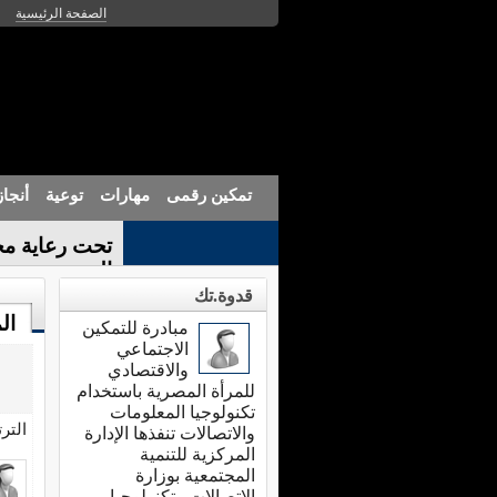
الصفحة الرئيسية
تمكين رقمى
مهارات
توعية
أنجا
تحت رعاية مح
الندوة الت_
قدوة.تك
ال
مبادرة للتمكين
الاجتماعي
والاقتصادي
للمرأة المصرية باستخدام
تكنولوجيا المعلومات
التر
والاتصالات تنفذها الإدارة
المركزية للتنمية
المجتمعية بوزارة
الاتصالات وتكنولوجيا